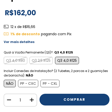
R$162,00
12
x de
R$16,66
1% de desconto
pagando com Pix
Ver mais detalhes
Qual a Vazão Permanente (Q3)?:
Q3 4,0 R125
Q3 4,0 R80
Q3 2,5 R125
Q3 4,0 R125
Incluir Conexões de Instalação? (2 Tubetes, 2 porcas e 2 guarnições
de borracha):
NÃO
NÃO
PP - CXC
PP - CXL