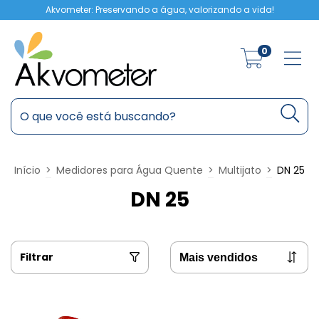
Akvometer: Preservando a água, valorizando a vida!
0
Início
>
Medidores para Água Quente
>
Multijato
>
DN 25
DN 25
Filtrar