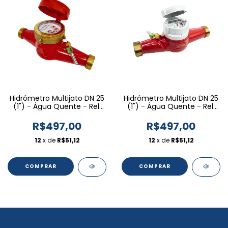
Hidrômetro Multijato DN 25
Hidrômetro Multijato DN 25
(1") - Água Quente - Rel.
(1") - Água Quente - Rel.
Fixa Pre-equipada
Pré-eq. Magnética Plana
R$497,00
R$497,00
12
x de
R$51,12
12
x de
R$51,12
COMPRAR
COMPRAR