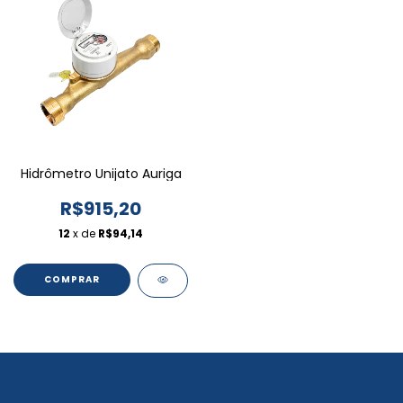
Hidrômetro Unijato Auriga
R$915,20
12
x de
R$94,14
COMPRAR