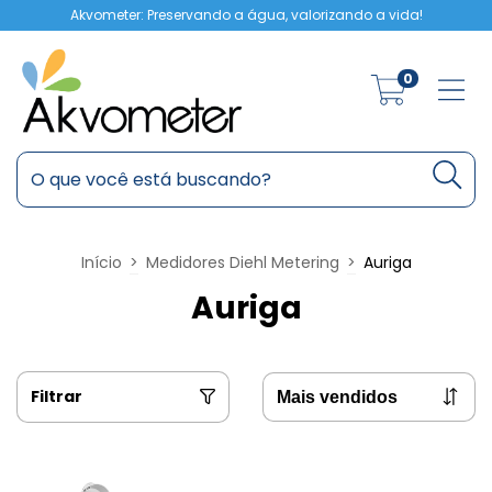
Akvometer: Preservando a água, valorizando a vida!
0
Início
>
Medidores Diehl Metering
>
Auriga
Auriga
Filtrar