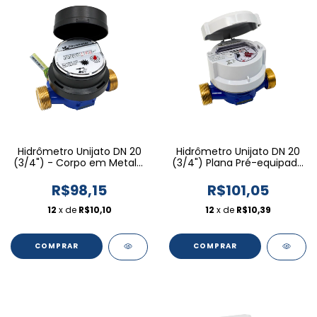
Hidrômetro Unijato DN 20
Hidrômetro Unijato DN 20
(3/4") - Corpo em Metal -
(3/4") Plana Pré-equipada
Relojoaria Inclinada
Magnética
R$98,15
R$101,05
12
x de
R$10,10
12
x de
R$10,39
COMPRAR
COMPRAR