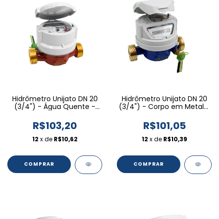
Hidrômetro Unijato DN 20
Hidrômetro Unijato DN 20
(3/4") - Água Quente -
(3/4") - Corpo em Metal -
Relojoaria Plana Pre-
Rel. Inc. Pre-eq. Indutiva
equipada Indutiva
R$103,20
R$101,05
12
x de
R$10,62
12
x de
R$10,39
COMPRAR
COMPRAR