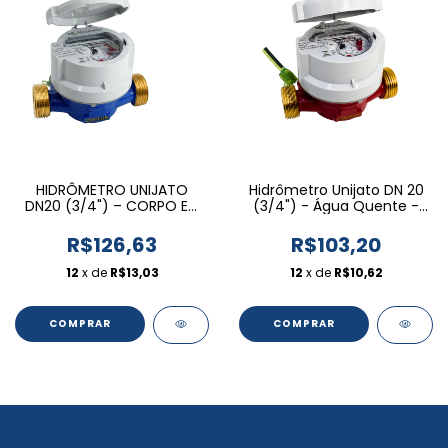
HIDRÔMETRO UNIJATO
Hidrômetro Unijato DN 20
DN20 (3/4") – CORPO EM
(3/4") - Água Quente -
LIGA DE COBRE | PRÉ-
Rel. Pla. Pré-eq. Magnética
EQUIPADO PARA LEITURA
R$126,63
R$103,20
REMOTA
12
x de
R$13,03
12
x de
R$10,62
COMPRAR
COMPRAR