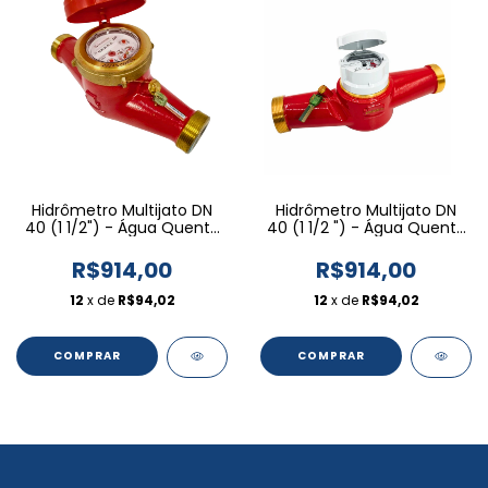
Hidrômetro Multijato DN
Hidrômetro Multijato DN
40 (1 1/2") - Água Quente
40 (1 1/2 ") - Água Quente
- Rel. Fixa Pre-equipada
- Rel. Pre-eq. Magnética
Plana
R$914,00
R$914,00
12
x de
R$94,02
12
x de
R$94,02
COMPRAR
COMPRAR