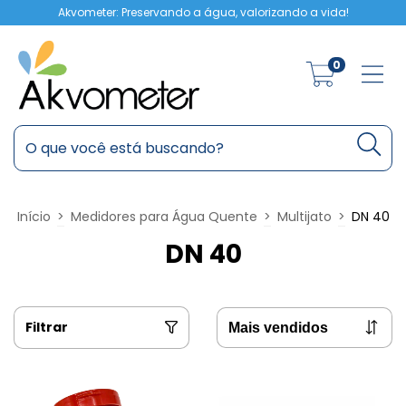
Akvometer: Preservando a água, valorizando a vida!
0
Início
>
Medidores para Água Quente
>
Multijato
>
DN 40
DN 40
Filtrar