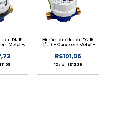
ijato DN 15
Hidrômetro Unijato DN 15
o em Metal -
(1/2") - Corpo em Metal -
eq. Indutiva
Rel. Pl. Pré-eq. Magnética
7,73
R$101,05
$11,08
12
x de
R$10,39