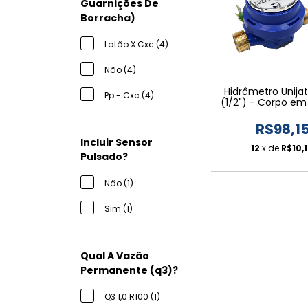
Guarnições De
Borracha)
Latão X Cxc (4)
Não (4)
Hidrômetro Unijat
Pp - Cxc (4)
(1/2") - Corpo em
Relojoaria Incl
R$98,1
Incluir Sensor
12
x de
R$10,
Pulsado?
Não (1)
Sim (1)
Qual A Vazão
Permanente (q3)?
Q3 1,0 R100 (1)