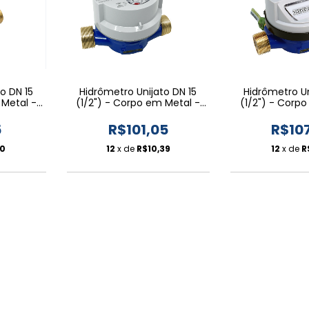
o DN 15
Hidrômetro Unijato DN 15
Hidrômetro Un
 Metal -
(1/2") - Corpo em Metal -
(1/2") - Corp
inada
Relojoaria Plana Pre-
Rel. Inc. Pre-
equipada Indutiva
5
R$101,05
R$10
10
12
x de
R$10,39
12
x de
R