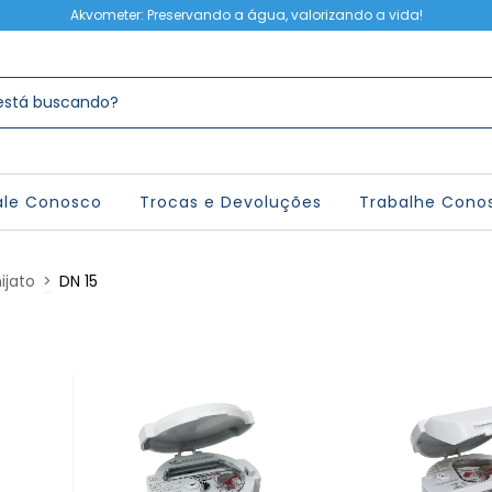
Akvometer: Preservando a água, valorizando a vida!
ale Conosco
Trocas e Devoluções
Trabalhe Cono
ijato
>
DN 15