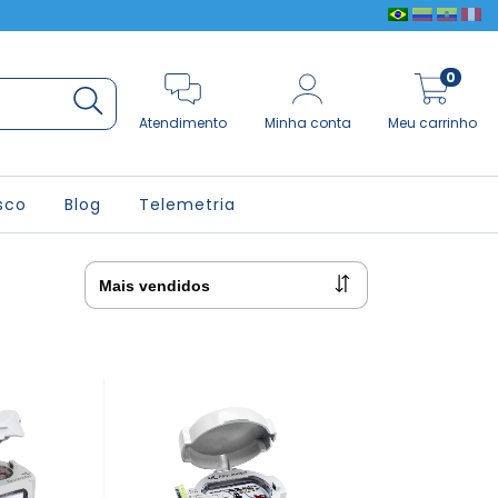
0
Atendimento
Minha conta
Meu carrinho
sco
Blog
Telemetria