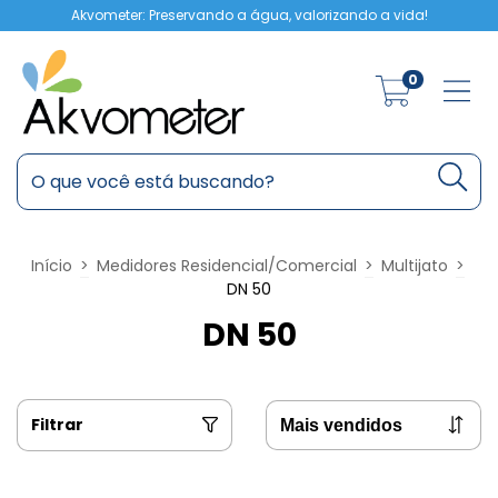
Akvometer: Preservando a água, valorizando a vida!
0
Início
>
Medidores Residencial/Comercial
>
Multijato
>
DN 50
DN 50
Filtrar